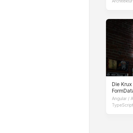
Architektu
Die Krux
FormDat
Angular
/
A
TypeScript