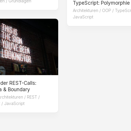
ren
/
Grundlagen
TypeScript: Polymorphie
Architekturen
/
OOP
/
TypeScri
JavaScript
 der REST-Calls:
a & Boundary
rchitekturen
/
REST
/
 / JavaScript