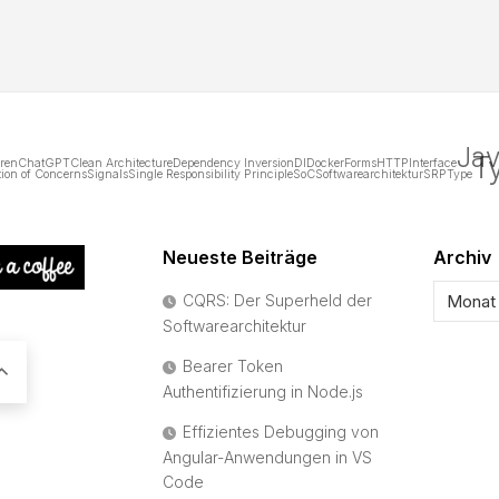
Jav
T
uren
ChatGPT
Clean Architecture
Dependency Inversion
DI
Docker
Forms
HTTP
Interface
tion of Concerns
Signals
Single Responsibility Principle
SoC
Softwarearchitektur
SRP
Type
Neueste Beiträge
Archiv
CQRS: Der Superheld der
Softwarearchitektur
Bearer Token
Authentifizierung in Node.js
Effizientes Debugging von
Angular-Anwendungen in VS
Code