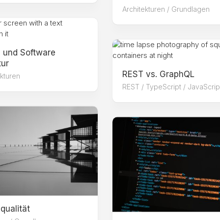
Architekturen
/
Grundlagen
 und Software
tur
REST vs. GraphQL
ekturen
REST
/
TypeScript / JavaScrip
qualität