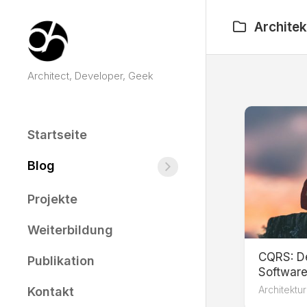
Skip
to
Architek
content
Architect, Developer, Geek
Startseite
Blog
Architekturen
Angular
Projekte
RxJS
Weiterbildung
TypeScript
/
CQRS: De
Publikation
JavaScript
Software
Architektu
Kontakt
Container