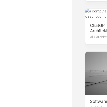
ChatGPT
Architek
AI
/
Archit
Software