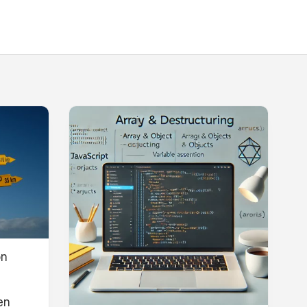
on
en