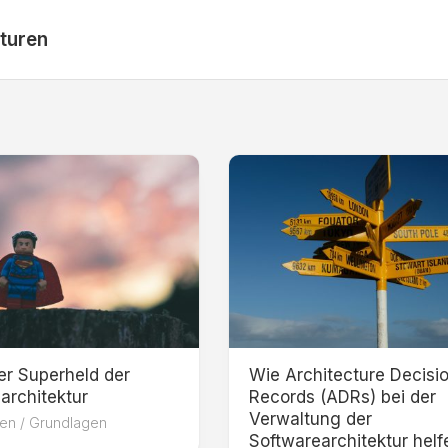
turen
Grundlagen
Konzepte
REST
OOP
r Superheld der
Wie Architecture Decisi
architektur
Records (ADRs) bei der
Verwaltung der
ren
/
Grundlagen
Docker
Softwarearchitektur helf