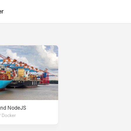
er
Grundlagen
Konzepte
REST
OOP
und NodeJS
/
Docker
Docker