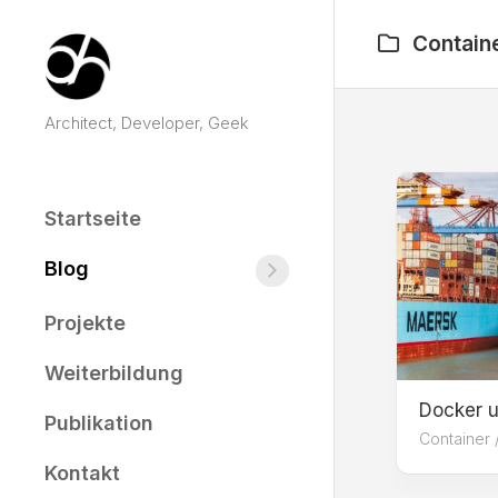
Skip
to
Contain
content
Architect, Developer, Geek
Startseite
Blog
Architekturen
Angular
Projekte
RxJS
Weiterbildung
TypeScript
Docker 
/
Publikation
JavaScript
Container
Kontakt
Container