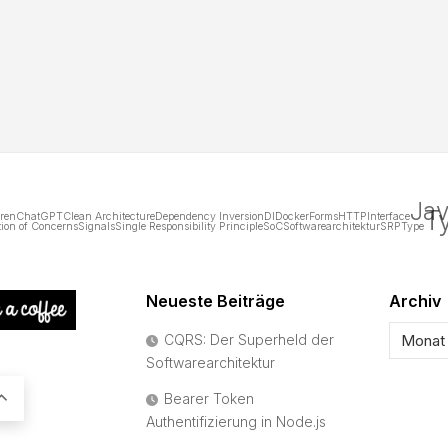
Jav
T
uren
ChatGPT
Clean Architecture
Dependency Inversion
DI
Docker
Forms
HTTP
Interface
tion of Concerns
Signals
Single Responsibility Principle
SoC
Softwarearchitektur
SRP
Type
Neueste Beiträge
Archiv
CQRS: Der Superheld der
Softwarearchitektur
Bearer Token
Authentifizierung in Node.js